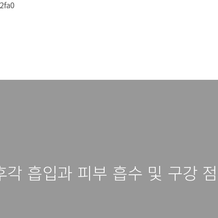
2fa0
각 흡입과 피부 흡수 및 구강 점