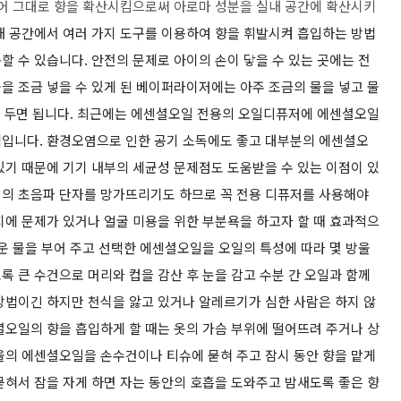
단어 그대로 향을 확산시킴으로써 아로마 성분을 실내 공간에 확산시키
 공간에서 여러 가지 도구를 이용하여 향을 휘발시켜 흡입하는 방법
할 수 있습니다
.
안전의 문제로 아이의 손이 닿을 수 있는 곳에는 전
을 조금 넣을 수 있게 된 베이퍼라이저에는 아주 조금의 물을 넣고 물
켜 두면 됩니다
. 최근에는
에센셜오일 전용의 오일디퓨저에 에센셜오일
법입니다. 환경오염으로 인한 공기 소독에도 좋고 대부분의 에센셜오
있기 때문에 기기 내부의 세균성 문제점도 도움받을 수 있는 이점이 있
의 초음파 단자를 망가뜨리기도 하므로 꼭 전용 디퓨저를 사용해야
지에 문제가 있거나 얼굴 미용을 위한 부분욕을 하고자 할 때 효과적으
운 물을 부어 주고 선택한 에센셜오일을 오일의 특성에 따라 몇 방울
 큰 수건으로 머리와 컵을 감산 후 눈을 감고 수분 간 오일과 함께
방법이긴 하지만 천식을 앓고 있거나 알레르기가 심한 사람은 하지 않
오일의 향을 흡입하게 할 때는 옷의 가슴 부위에 떨어뜨려 주거나 상
울의 에센셜오일을 손수건이나 티슈에 묻혀 주고 잠시 동안 향을 맡게
혀서 잠을 자게 하면 자는 동안의 호흡을 도와주고 밤새도록 좋은 향