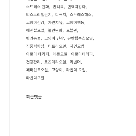
스트레스 완화
반려묘
면역력강화
티스토리챌린지
디퓨저
스트레스해소
고양이건강
자연치유
고양이행동
에센셜오일
불안완화
오블완
반려동물
고양이 건강
유칼립투스오일
집중력향상
티트리오일
자연요법
아로마 테라피
레몬오일
아로마테라피
건강관리
로즈마리오일
라벤더
페퍼민트오일
고양이
라벤더 오일
라벤더오일
최근댓글