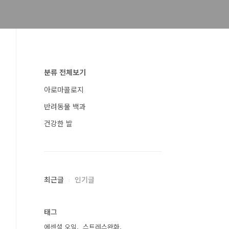
분류 전체보기
아로마콜로지
반려동물 백과
건강한 발
최근글
인기글
태그
에센셜 오일
스트레스완화