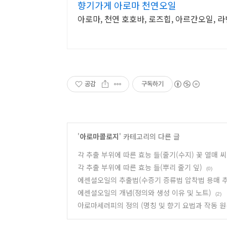
향기가게 아로마 천연오일
아로마, 천연 호호바, 로즈힙, 아르간오일, 
공감
구독하기
'
아로마콜로지
' 카테고리의 다른 글
각 추출 부위에 따른 효능 들(줄기(수지) 꽃 열매 씨
각 추출 부위에 따른 효능 들(뿌리 줄기 잎)
(0)
에센셜오일의 추출법(수증기 증류법 압착법 용매 추
에센셜오일의 개념(정의와 생성 이유 및 노트)
(2)
아로마세러피의 정의 (명칭 및 향기 요법과 작동 원