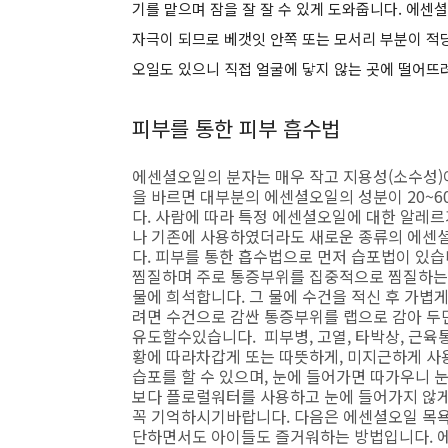
기를 맡으며 잠을 잘 잘 수 있게 도와줍니다.
에센셜
자극이 되므로 베갯잇 안쪽 또는 모서리 부분이 적
오일도 있으니 직접 얼굴에 닿지 않는 곳에 떨어뜨
피부를 통한 피부 흡수법
에센셜오일의 분자는 매우 작고 지용성(소수성)
을 바르면 대부분의 에센셜오일의 성분이 20~6
다. 사람에 따라 특정 에센셜오일에 대한 알레
나 기존에 사용하였더라도 새로운 종류의 에센
다. 피부를 통한 흡수법으로 먼저 습포법이 있습
찜질하며 주로 통증부위를 집중적으로 찜질하는 
물에 희석합니다. 그 물에 수건을 적신 후 가볍
려면 수건으로 감싼 통증부위를 랩으로 감아 두
유도할수있습니다. 피부병, 고열, 타박상, 근육
황에 따라차갑게 또는 따뜻하게, 미지근하게 사용할
습포를 할 수 있으며, 눈에 들어가면 따가우니 
보다 플로럴워터를 사용하고 눈에 들어가지 않게
꼭 기억하시기바랍니다. 다음은 에센셜오일 목
단하면서도 아이들도 즐거워하는 방법입니다. 