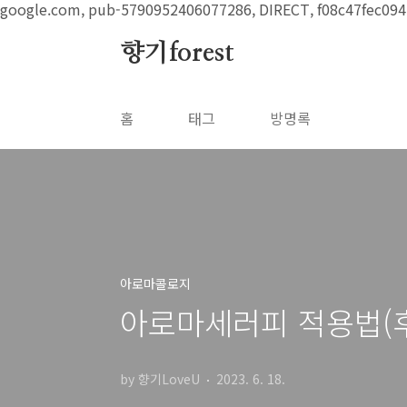
본문 바로가기
google.com, pub-5790952406077286, DIRECT, f08c47fec094
향기forest
홈
태그
방명록
아로마콜로지
아로마세러피 적용법(후
by 향기LoveU
2023. 6. 18.