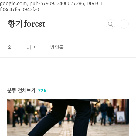
본문 바로가기
google.com, pub-5790952406077286, DIRECT,
f08c47fec0942fa0
향기forest
홈
태그
방명록
분류 전체보기
226