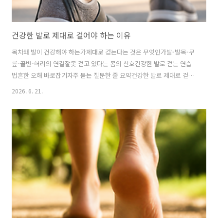
건강한 발로 제대로 걸어야 하는 이유
목차왜 발이 건강해야 하는가제대로 걷는다는 것은 무엇인가발-발목-무
릎-골반-허리의 연결잘못 걷고 있다는 몸의 신호건강한 발로 걷는 연습
법흔한 오해 바로잡기자주 묻는 질문한 줄 요약건강한 발로 제대로 걷는
다는 것은 단순히 발이 안 아픈 상태를 뜻하지 않습니다. 발이 바닥을 안
2026. 6. 21.
정적으로 지지하고, 충격을 흡수하며, 몸을 부드럽게 앞으로 보내야 무릎
·골반·허리까지 덜 망가집니다.우리는 하루에도 수천 번 걷습니다. 그런
데 대부분은 걷는 법을 따로 점검하지 않습니다. 발이 조금 피곤해도, 신
발이 한쪽만 닳아도, 무릎이 뻐근해도 “원래 그런가 보다” 하고 지나갑니
다. 하지만 몸은 늘 가장 아래에서부터 무너집니다. 걷기의 시작점인 발
이 건강하지 않으면, 그 위에 올라탄 발목과 무릎, 골반, 허리는 생각보다
빨리 지칩니..