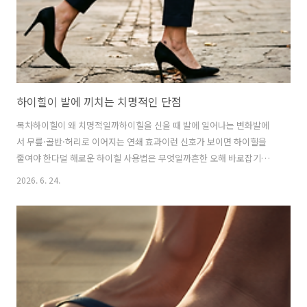
하이힐이 발에 끼치는 치명적인 단점
목차하이힐이 왜 치명적일까하이힐을 신을 때 발에 일어나는 변화발에
서 무릎·골반·허리로 이어지는 연쇄 효과이런 신호가 보이면 하이힐을
줄여야 한다덜 해로운 하이힐 사용법은 무엇일까흔한 오해 바로잡기자
주 묻는 질문한 줄 요약하이힐은 발 앞쪽에 체중을 몰아주고 발목·아킬
2026. 6. 24.
레스건을 짧아진 상태로 고정시켜, 짧게는 발가락 통증과 종아리 피로,
길게는 무지외반증·족저근막염·무릎·허리 통증까지 만드는 ‘아름다운
부담’입니다.하이힐은 분명 매력적인 신발입니다. 자세를 바로 세워 보
이게 하고, 다리를 길어 보이게 하며, 격식 있는 자리에 어울리는 단단한
존재감을 줍니다. 그러나 발의 입장에서 보면 하이힐은 평생 신어도 익숙
해지지 않는 신발입니다. 발은 매번 “비탈길에 서 있는 상태”에서 균형을
잡아야 하기 때문입니다. 임..