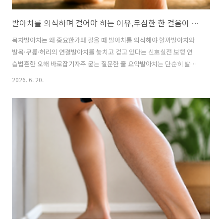
발아치를 의식하며 걸어야 하는 이유,무심한 한 걸음이 자세를 바꾼다
목차발아치는 왜 중요한가왜 걸을 때 발아치를 의식해야 할까발아치와
발목·무릎·허리의 연결발아치를 놓치고 걷고 있다는 신호실전 보행 연
습법흔한 오해 바로잡기자주 묻는 질문한 줄 요약발아치는 단순히 발바
닥의 곡선이 아니라 충격 흡수와 추진력을 담당하는 핵심 구조입니다. 걸
2026. 6. 20.
을 때 발아치를 의식하지 않으면 발목은 무너지고, 무릎과 골반, 허리까
지 연쇄적으로 흔들릴 수 있습니다.우리는 걷는 법을 따로 배우지 않습니
다. 그래서 대부분의 사람들은 “그냥 익숙한 방식”으로 평생을 걷습니다.
하지만 몸은 익숙하다고 해서 늘 올바른 방식으로 움직이는 것은 아닙니
다. 특히 발아치를 거의 의식하지 않은 채 걷는 습관은 발바닥 피로, 발목
불안정, 무릎 통증, 허리 뻐근함으로 이어질 수 있습니다. 한 걸음은 작지
만, 그 반복은..