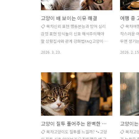
고양이 배 보이는 이유 해결
여행 중 
📋 목차신뢰 표현 행동본능과 방어 심리
📋 목차여
감정 표현 방식놀이 신호 해석주의해야
작스러운 여
할 상황집사와 관계 강화법FAQ고양이가
두면 생기
집사 앞에서 갑자기 배를 보이며 구르는
는 방법과
2026. 3. 23.
2026. 2. 15
모습을 보면 놀라기도 하고 귀엽기도 해
사례나의 경
요. 이 행동은 단순한 애교로 보이지만 실
을 세우다 
제로는 다양한 의미가 담겨 있어요. 고양
이 있어요.
이의 몸짓 언어는 매우 섬세하고 복합적
게 해야 할
이기 때문에 상황에 따라 해석이 달라질
달리 산책이
수 있답니다. 특히 배는 고양이에게 가장
칠 정도는 
취약한 부위라서 쉽게 드러내지 않는 영
는 분들도 
역이에요. 그런데도 일부러 배를 보인다
양이의 성향
면 그건 상당한 의미가 있는 행동이에요.
다른 결과가
고양이 질투 풀어주는 완벽한 순서
보호 본능이 강한 동물인 만큼 이런 자세
재 반려묘 
는 신뢰 또는 특정 감정의 표현일 가능성
고, 보호자
📋 목차고양이도 질투를 느낄까? 🐾고양
📋 목차고
이 높아요. 지금부터 고양이가 왜 이런 행
요. 그래서