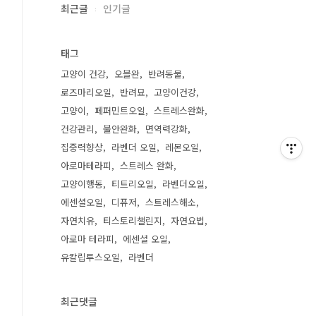
최근글
인기글
태그
고양이 건강
오블완
반려동물
로즈마리오일
반려묘
고양이건강
고양이
페퍼민트오일
스트레스완화
건강관리
불안완화
면역력강화
집중력향상
라벤더 오일
레몬오일
아로마테라피
스트레스 완화
고양이행동
티트리오일
라벤더오일
에센셜오일
디퓨저
스트레스해소
자연치유
티스토리챌린지
자연요법
아로마 테라피
에센셜 오일
유칼립투스오일
라벤더
최근댓글