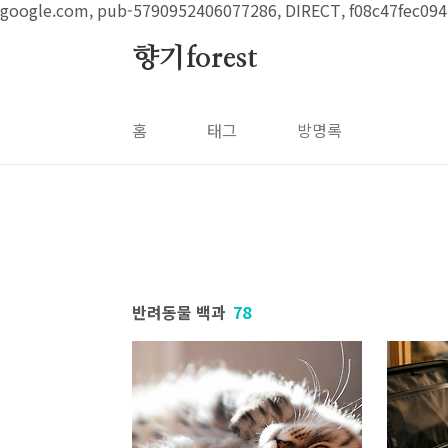
본문 바로가기
google.com, pub-5790952406077286, DIRECT, f08c47fec094
향기forest
홈
태그
방명록
반려동물 백과
78