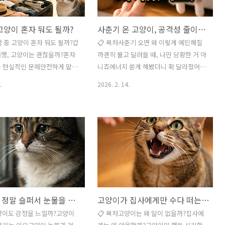
고양이 혼자 둬도 될까?
사춘기 온 고양이, 공격성 줄이려면 이렇게 놀아봤어요
행 중 고양이 혼자 둬도 될까?갑
📋 목차사춘기 오면 왜 이렇게 예민해질
행, 고양이는 괜찮을까?혼자
까괜히 물고 달려들 때, 나만 당황한 거 아
는 현실적인 문제안전하게 맡기
니죠에너지 쏟게 해봤더니 확 달라졌어요
 준비법전문가와 실제 보호자
전문가 말 들어보니 이유가 있더라고요놀
.
2026. 2. 14.
험에서 배운 점FAQ여행 계획
아주다 실패하고 멘붕 왔던 날지금 당장
보면 가장 먼저 떠오르는 고민
바꿔야 할 놀이 루틴자주 묻는 질문 집안
 바로 집에 있는 고양이를 어떻
분위기가 어느 날부터 확 달라졌어요. 얌
지에 대한 문제예요. 강아지와
전하던 고양이가 갑자기 소파를 박차고
 필요하지 않다는 이유로 며
달려들고, 손을 스치듯 물고 도망가더라
혼자 있어도 괜찮다고 생각하
고요. 중성화 전후 시기인 생후 6~12개월
많아요. 그렇지만 실제로는 고
사이에 이런 변화가 많이 나타난다는 게
, 환경, 건강 상태에 따라 전혀
서울대학교 수의과대학 2024년 반려동물
 나타날 수 있어요. 2026년 현
행동 연구 자료에 실려 있었어요. 그 수치
고양이는 정말 슬퍼서 눈물을 흘릴까?
고양이가 집사에게만 수다 떠는 진짜 이유
양육 가구는 계속 증가하고 있
를 보고 나니 우리 집 상황이 딱 거기에 들
들의 여행 빈도 역시 늘고 있어
어맞는 거예요. 사춘기 고양이는 단순히
양이도 감정을 느낄까?고양이
📋 목차고양이는 왜 말이 없을까?집사에
 단순히 감으로 판단하기보다
까칠해진 게 아니라 호르몬 변화와 사냥