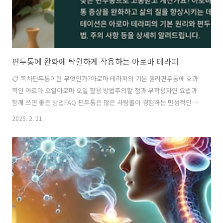
편두통에 완화에 탁월하게 작용하는 아로마 테라피
📋 목차편두통이란 무엇인가?아로마 테라피의 기본 원리편두통에 효과
적인 아로마 오일아로마 오일 활용 방법주의할 점과 부작용자연 요법과
함께 쓰면 좋은 방법FAQ 편두통은 많은 사람들이 경험하는 만성적인 두
통의 한 종류예요. 주로 한쪽 머리에 욱신거리는 통증이 나타나며, 심할
2025. 2. 21.
경우 메스꺼움과 빛·소리에 대한 민감도가 증가하기도 해요. 이러한 편
두통을 완화하는 방법 중 하나로 아로마 테라피가 주목받고 있어요. 특정
한 에센셜 오일이 신경을 안정시키고 혈류를 조절해 두통을 완화하는 효
과를 준다고 해요. 특히 페퍼민트, 라벤더, 유칼립투스 같은 아로마 오일
이 편두통 완화에 효과적이라고 알려져 있어요. 이 오일들은 신경을 진정
시키고 통증을 줄이는 데 도움을 줄 수 있답니다. 그럼 이제 편두통과 아
로마 테라피에 대해..