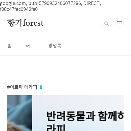
본문 바로가기
google.com, pub-5790952406077286, DIRECT,
f08c47fec0942fa0
향기forest
홈
태그
방명록
아로마 테라피
8