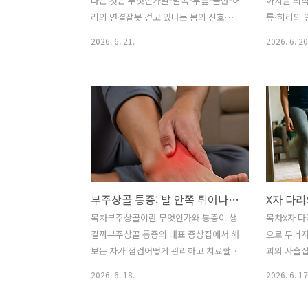
다는 것은 무엇인가발-발목-무릎-골반-허
아치를 의
않는 신발입니다. 발은 매번 “비탈길에 서
붙잡고 다녀
리의 연결잘못 걷고 있다는 몸의 신호건
릎·허리의 
있는 상태”에서 균형을 잡아야 하기 때문
종아리 피로
강한 발로 걷는 연습법흔한 오해 바로잡
다는 신호실
2026. 6. 21.
2026. 6. 20
입니다. 임..
까지 ..
기자주 묻는 질문한 줄 요약건강한 발로
로잡기자주
제대로 걷는다는 것은 단순히 발이 안 아
단순히 발바
픈 상태를 뜻하지 않습니다. 발이 바닥을
수와 추진
안정적으로 지지하고, 충격을 흡수하며,
다. 걸을 
몸을 부드럽게 앞으로 보내야 무릎·골반·
목은 무너지
허리까지 덜 망가집니다.우리는 하루에도
쇄적으로 흔
수천 번 걷습니다. 그런데 대부분은 걷는
는 법을 따
법을 따로 점검하지 않습니다. 발이 조금
부분의 사람
피곤해도, 신발이 한쪽만 닳아도, 무릎이
평생을 걷습
부주상골 통증: 발 안쪽 튀어나온 뼈가 보내는 구조적 신호
뻐근해도 “원래 그런가 보다” 하고 지나
고 해서 늘
갑니다. 하지만 몸은 늘 가장 아래에서부
은 아닙니다
목차부주상골이란 무엇인가왜 통증이 생
목차X자 다
터 무너집니다. 걷기의 시작점인 발이 건
지 않은 채
길까부주상골 통증의 대표 증상집에서 해
으로 무너
강하지 않으면, 그 위에 올라탄 발목과 무
불안정, 무
보는 자가 점검어떻게 관리하고 치료할까
괴의 사슬
릎, 골반, 허리는 생각보다 빨리 지칩니..
질 수 있습니
흔한 오해 바로잡기자주 묻는 질문한 줄
검사를 받아
2026. 6. 18.
2026. 6. 17
복은..
요약부주상골 통증은 단순히 발 안쪽 뼈
오해자주 묻
가 튀어나와서 아픈 문제가 아니라, 후경
단순히 무릎