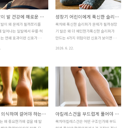
쪼리 신발이 발 건강에 해로운 이유
성장기 어린이에게 푹신한 슬리퍼를 신기면 안되는 이유
신발이 왜 문제가 될까쪼리를
목차왜 푹신한 슬리퍼가 문제가 될까성장
에 일어나는 일발에서 무릎·허
기 발은 왜 더 예민한가푹신한 슬리퍼가
는 연쇄 효과이런 신호가 보
만드는 4가지 위험이런 신호가 보이면 점
 줄여야 한다여름철, 쪼리 대
검해야 한다실내에서 더 나은 선택은 무
.
2026. 6. 22.
발이 더 나을까흔한 오해 바로
엇일까흔한 오해 바로잡기자주 묻는 질문
는 질문한 줄 요약쪼리 신발
한 줄 요약성장기 어린이의 발은 아직 완
로 끈을 붙잡아야 하고, 아치
성된 구조가 아니기 때문에, 지나치게 푹
지지가 거의 없어 짧은 시간의
신한 슬리퍼는 오히려 발아치와 발목 안
 발바닥·발목·무릎·허리까
정성을 흐릴 수 있습니다. 편해 보여도 뒤
 미세한 무너짐을 남길 수 있
꿈치 고정이 없고 바닥 반응이 둔한 신발
이 되면 신발장 한쪽에서 쪼
은 아이 발의 감각 발달과 보행 안정성을
꺼내집니다. 가볍고, 시원하고,
방해할 수 있습니다.아이에게 푹신한 슬
편하니까요. 그러나 “편하
리퍼를 신겨주면 부모 마음은 편합니다.
발아치를 의식하며 걸어야 하는 이유,무심한 한 걸음이 자세를 바꾼다
아킬레스건을 부드럽게 풀어야 하는 이유
상과 달리, 쪼리는 발이 가장
바닥이 차가워도 덜 걱정되고, 아이도 “폭
는 신발 중 하나입니다. 발이
신폭신해서 좋아”라고 말하니까요. 그런
 왜 중요한가왜 걸을 때 발
목차아킬레스건은 어떤 구조인가왜 부드
 게 아니라, 발가락이 신발을
데 성장기 어린이의 발에는 그 ‘폭신함’이