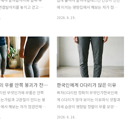
식해야 할까발아치와 발목·무
럽게 풀어야 할까아킬레스건 긴장이 전신
야 하기 때문입니다. 짧게는
꼭 장점만은 아닙니다. 어른에게는 편안
연결발아치를 놓치고 걷고 있
에 미치는 영향집에서 해보는 자가 점검
, 길게는 발바닥과 무릎, 허리
한 쿠션이, 아이에게는 발의 감각과 안정
전 보행 연습법흔한 오해 바
부드럽게 푸는 실전 루틴흔한 오해 바로
.
2026. 6. 19.
성을 흐..
 묻는 질문한 줄 요약발아치는
잡기자주 묻는 질문한 줄 요약아킬레스건
닥의 곡선이 아니라 충격 흡
이 뻣뻣해지면 발목 배측굴곡이 줄고, 그
력을 담당하는 핵심 구조입니
보상으로 무릎과 허리의 움직임이 왜곡됩
때 발아치를 의식하지 않으면 발
니다. 그래서 아킬레스건을 부드럽게 푸
고, 무릎과 골반, 허리까지 연
는 일은 단순 스트레칭이 아니라, 발목 가
들릴 수 있습니다.우리는 걷
동성 회복과 통증 예방을 위한 기본 관리
로 배우지 않습니다. 그래서 대
입니다.발뒤꿈치 위쪽이 늘 당기고, 종아
들은 “그냥 익숙한 방식”으로
리가 쉽게 뻐근하며, 스쿼트나 계단 동작
니다. 하지만 몸은 익숙하다
에서 발목이 잘 접히지 않는다면 문제는
X자 다리의 무릎 안쪽 붕괴가 전신 정렬을 흔드는 방식
한국인에게 O다리가 많은 이유
 올바른 방식으로 움직이는 것
단순히 종아리가 뭉친 것이 아닐 수 있습
. 특히 발아치를 거의 의식하
니다. 그 중심에는 아킬레스건이 있습니
리란 무엇인가왜 무릎은 안쪽
목차O다리란 정확히 무엇인가한국인에
 걷는 습관은 발바닥 피로, 발목
다. 많은 사람들이 아킬레스건을 “단단할
지는가발과 고관절이 만드는 붕
게 O다리가 많아 보이는 이유좌식 생활과
릎 통증, 허리 뻐근함으로 이어
수록 좋은 힘줄”처럼 생각하지만, 실제로
집에서 해보는 자가 점검언제
자세 습관의 영향발 정렬이 무릎 모양을
다. 한 걸음은 작지만, 그 반
는 적절한 탄성과 유연성을 잃은 아킬레
야 할까X자 다리에 대한 흔한
바꾸는 방식언제 검사받아야 할까O다리
.
2026. 6. 16.
스건이 발목과 무릎..
는 질문한 줄 요약X자 다리는
에 대한 흔한 오해자주 묻는 질문한 줄 요
 모양의 문제가 아니라, 발의
약한국인에게 O다리가 많은 이유는 유전