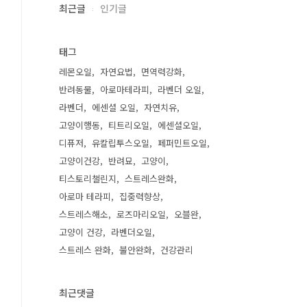
최근글
인기글
태그
레몬오일
자연요법
면역력강화
반려동물
아로마테라피
라벤더 오일
라벤더
에센셜 오일
자연치유
고양이행동
티트리오일
에센셜오일
디퓨저
유칼립투스오일
페퍼민트오일
고양이건강
반려묘
고양이
티스토리챌린지
스트레스완화
아로마 테라피
집중력향상
스트레스해소
로즈마리오일
오블완
고양이 건강
라벤더오일
스트레스 완화
불안완화
건강관리
최근댓글