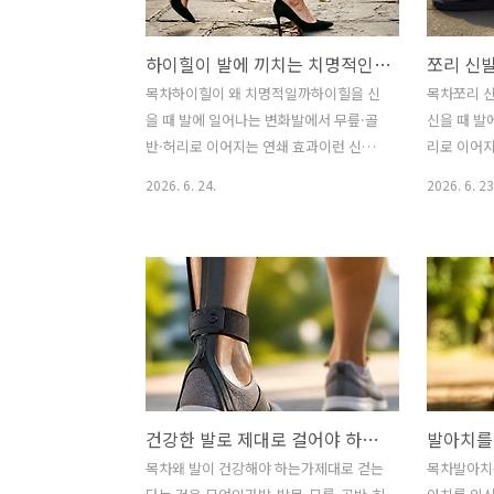
하이힐이 발에 끼치는 치명적인 단점
목차하이힐이 왜 치명적일까하이힐을 신
목차쪼리 
을 때 발에 일어나는 변화발에서 무릎·골
신을 때 발
반·허리로 이어지는 연쇄 효과이런 신호
리로 이어지
가 보이면 하이힐을 줄여야 한다덜 해로
이면 쪼리를
2026. 6. 24.
2026. 6. 23
운 하이힐 사용법은 무엇일까흔한 오해
신 어떤 신
바로잡기자주 묻는 질문한 줄 요약하이힐
잡기자주 묻
은 발 앞쪽에 체중을 몰아주고 발목·아킬
은 발가락으
레스건을 짧아진 상태로 고정시켜, 짧게
와 뒤꿈치 
는 발가락 통증과 종아리 피로, 길게는 무
가벼움 뒤에
지외반증·족저근막염·무릎·허리 통증까
지 이어지는
지 만드는 ‘아름다운 부담’입니다.하이힐
습니다.여름
은 분명 매력적인 신발입니다. 자세를 바
리가 다시 
로 세워 보이게 하고, 다리를 길어 보이게
신고 벗기 
건강한 발로 제대로 걸어야 하는 이유
하며, 격식 있는 자리에 어울리는 단단한
다”는 첫인
존재감을 줍니다. 그러나 발의 입장에서
좋아하지 않
목차왜 발이 건강해야 하는가제대로 걷는
목차발아치는
보면 하이힐은 평생 신어도 익숙해지지
신발을 신는