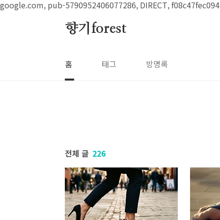
본문 바로가기
google.com, pub-5790952406077286, DIRECT, f08c47fec094
향기forest
홈
태그
방명록
전체 글
226