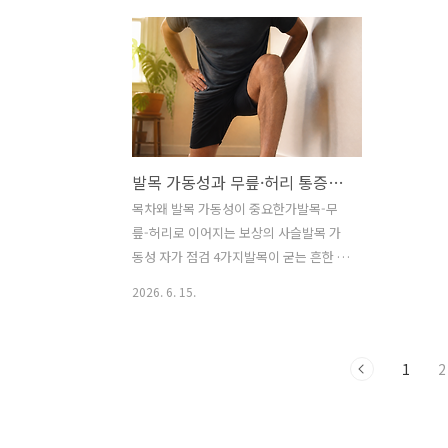
골근 힘줄과 아치 지지 구조가 반복적으
과회내와 고
로 스트레스를 받는 상태입니다. 신발 압
든 정렬 붕
박, 평발 경향, 운동량 증가가 겹치면 통증
너지면 발목
이 더 쉽게 심해지며, 조기 관리가 중요합
흔들리기 때
니다.발 안쪽 복사뼈 아래가 유난히 튀어
이 동반될 
나와 있고, 운동하거나 오래 걸으면 그 부
거울 앞에 
위가 욱신거린다면 단순한 신발 쓸림이
목 사이가 
발목 가동성과 무릎·허리 통증의 연결고리: 한 관절이 굳으면 두 관절이 아프다
아닐 수 있습니다. 많은 사람들이 “뼈가
“다리가 안
원래 좀 나온 발인가 보다” 하고 넘기지
다. 하지만
목차왜 발목 가동성이 중요한가발목-무
만, 실제로는 부주상골이라는 해부학적
문제가 아니
릎-허리로 이어지는 보상의 사슬발목 가
변이가 통증의 원인이 되는 경우가 적지
가 많습니다
동성 자가 점검 4가지발목이 굳는 흔한 원
않습니다. 평소엔 모르고 지내다가도 어
는 것은 발
인10분 발목 가동성 회복 루틴발목 통증
2026. 6. 15.
느 날 갑자..
에 대한 흔한 오해자주 묻는 질문한 줄 요
약발목의 배측굴곡(dorsiflexion)이 부족
하면 무릎이 안쪽으로 무너지고, 허리가
1
2
그 보상을 떠안습니다. 무릎-벽 검사에서
10cm 미만이라면 가동성 회복이 우선이
며, 종아리 스트레칭과 발목 모빌리티 동