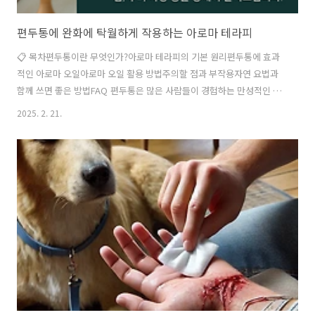
편두통에 완화에 탁월하게 작용하는 아로마 테라피
📋 목차편두통이란 무엇인가?아로마 테라피의 기본 원리편두통에 효과
적인 아로마 오일아로마 오일 활용 방법주의할 점과 부작용자연 요법과
함께 쓰면 좋은 방법FAQ 편두통은 많은 사람들이 경험하는 만성적인 두
통의 한 종류예요. 주로 한쪽 머리에 욱신거리는 통증이 나타나며, 심할
2025. 2. 21.
경우 메스꺼움과 빛·소리에 대한 민감도가 증가하기도 해요. 이러한 편
두통을 완화하는 방법 중 하나로 아로마 테라피가 주목받고 있어요. 특정
한 에센셜 오일이 신경을 안정시키고 혈류를 조절해 두통을 완화하는 효
과를 준다고 해요. 특히 페퍼민트, 라벤더, 유칼립투스 같은 아로마 오일
이 편두통 완화에 효과적이라고 알려져 있어요. 이 오일들은 신경을 진정
시키고 통증을 줄이는 데 도움을 줄 수 있답니다. 그럼 이제 편두통과 아
로마 테라피에 대해..