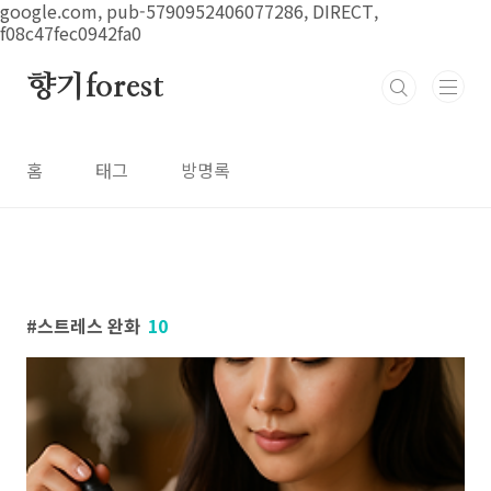
본문 바로가기
google.com, pub-5790952406077286, DIRECT,
f08c47fec0942fa0
향기forest
홈
태그
방명록
스트레스 완화
10